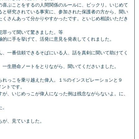
の喜ぶことをするの人間関係のルールに、ビックリ。いじめて
ると研究されている事実に、参加された保護者の方から、聞い
たくさんあって分かりやすかったです。といじめ相談いただき
犯罪って聞いて驚きました。等
極的に手を挙げて、活発に意見を発表してくれました。
ん、一番信頼できるそばにいる人、話を真剣に聞いて助けてく
、一生懸命ノートをとりながら、聞いてくださいました。
られっこを乗り越えた偉人。１%のインスピレーションと９
メントです。
すが、いじめっこが偉人になった例は残念ながらないよ。に、
た。
ちが、見ていました。