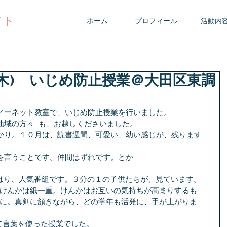
イト
ホーム
プロフィール
活動内
6日(木) いじめ防止授業＠大田区東調
ィーネット教室で、いじめ防止授業を行いました。
域の方々  も、お越しくださいました。
かり。１０月は、読書週間、可愛い、幼い感じが、残ります
を言うことです。仲間はずれです。とか
やはり、人気番組です。３分の１の子供たちが、見ています。
とけんかは紙一重。けんかはお互いの気持ちが高まりするも
’に。真剣に頷きながら、どの学年も活発に、手が上がりま
って言葉を使った授業でした。