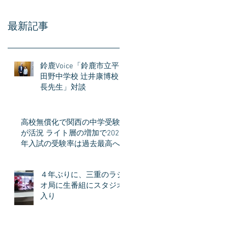
最新記事
鈴鹿Voice「鈴鹿市立平
田野中学校 辻井康博校
長先生」対談
高校無償化で関西の中学受験
が活況 ライト層の増加で2026
年入試の受験率は過去最高へ
４年ぶりに、三重のラジ
オ局に生番組にスタジオ
入り