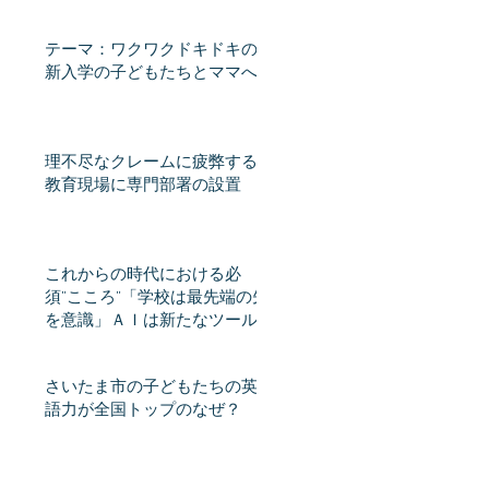
テーマ：ワクワクドキドキの
新入学の子どもたちとママへ
理不尽なクレームに疲弊する
教育現場に専門部署の設置
これからの時代における必
須”こころ”「学校は最先端の先
を意識」ＡＩは新たなツール
となるか 教員不足、スピー
ド感課題 教育格差時代（産
さいたま市の子どもたちの英
経新聞） - Yahoo!ニュース
語力が全国トップのなぜ？