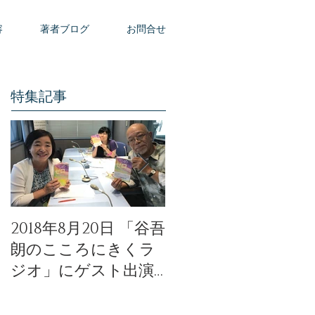
容
著者ブログ
お問合せ
特集記事
2018年8月20日 「谷吾
「天使のモーニング
朗のこころにきくラ
コール」公開イベン
ジオ」にゲスト出演
トの動画が公開され
いたしました。
ました