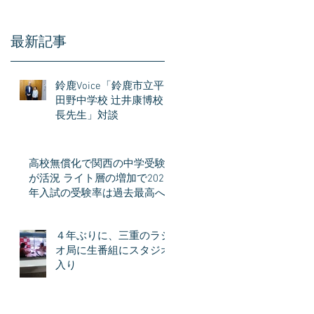
最新記事
の
行
鈴鹿Voice「鈴鹿市立平
田野中学校 辻井康博校
住
長先生」対談
本
高校無償化で関西の中学受験
が活況 ライト層の増加で2026
年入試の受験率は過去最高へ
４年ぶりに、三重のラジ
オ局に生番組にスタジオ
入り