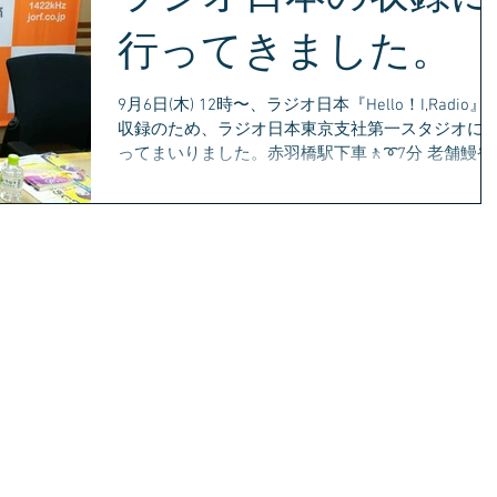
行ってきました。
9月6日(木) 12時〜、ラジオ日本『Hello！I,Radio』
収録のため、ラジオ日本東京支社第一スタジオに
ってまいりました。赤羽橋駅下車🚶➰7分 老舗鰻や
さんの角を中に入るとロシア大使館等閑静な高級
宅街が現れて、その一角の麻布台ビルにラジオ日
がありました。