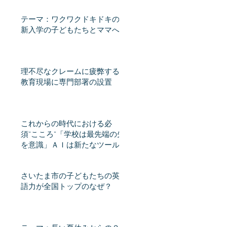
テーマ：ワクワクドキドキの
新入学の子どもたちとママへ
理不尽なクレームに疲弊する
教育現場に専門部署の設置
これからの時代における必
須”こころ”「学校は最先端の先
を意識」ＡＩは新たなツール
となるか 教員不足、スピー
ド感課題 教育格差時代（産
さいたま市の子どもたちの英
経新聞） - Yahoo!ニュース
語力が全国トップのなぜ？