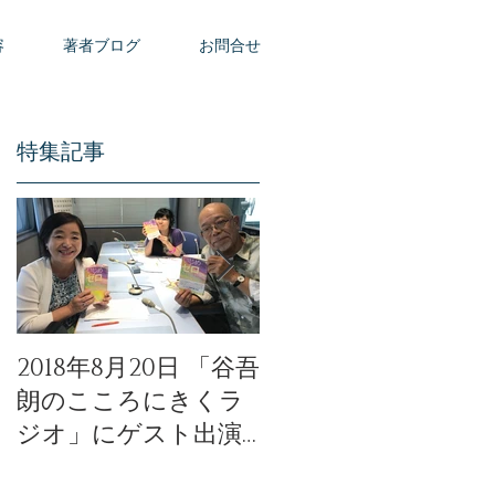
容
著者ブログ
お問合せ
特集記事
マ
2018年8月20日 「谷吾
「天使のモーニング
朗のこころにきくラ
コール」公開イベン
ジオ」にゲスト出演
トの動画が公開され
いたしました。
ました