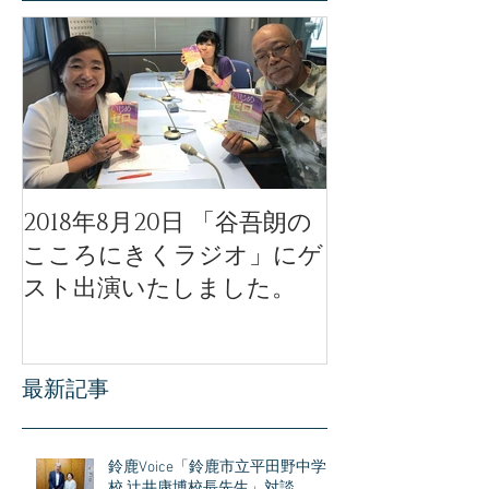
2018年8月20日 「谷吾朗の
「天使のモー
こころにきくラジオ」にゲ
ル」公開イベ
スト出演いたしました。
公開されまし
最新記事
鈴鹿Voice「鈴鹿市立平田野中学
校 辻井康博校長先生」対談