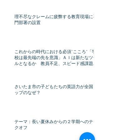
理不尽なクレームに疲弊する教育現場に専
門部署の設置
これからの時代における必須”こころ”「学
校は最先端の先を意識」ＡＩは新たなツー
ルとなるか 教員不足、スピード感課題
教育格差時代（産経新聞） - Yahoo!ニュー
ス
さいたま市の子どもたちの英語力が全国ト
ップのなぜ？
テーマ：長い夏休みからの２学期へのテイ
クオフ