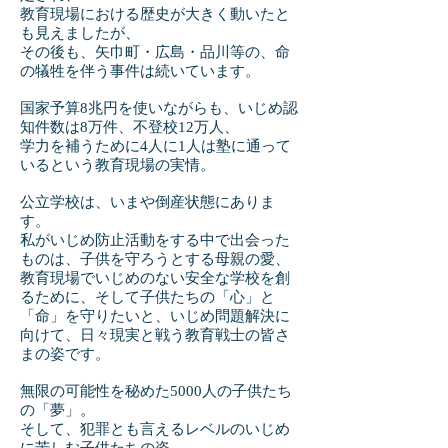
教育現場における歴史が大きく動いたと
も見えましたが、
その後も、矢巾町・広島・品川等の、命
の犠牲を伴う事件は続いています。
国家予算8兆円を使いながらも、いじめ認
知件数は8万件、不登校12万人、
学力を補うために4人に1人は塾に通って
いるという教育現場の実情。
公立学校は、いまや倒産状態にありま
す。
私がいじめ防止活動をする中で出会った
ものは、子供を守ろうとする母親の愛、
教育現場でいじめのない安全な学校を創
るために、そして子供たちの「心」と
「命」を守りたいと、いじめ問題解決に
向けて、日々現実と戦う教育戦士の皆さ
まの姿です。
無限の可能性を秘めた5000人の子供たち
の「夢」。
そして、犯罪とも言えるレベルのいじめ