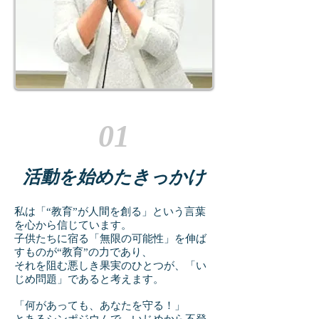
01
活動を始めたきっかけ
私は「“教育”が人間を創る」という言葉
を心から信じています。
子供たちに宿る「無限の可能性」を伸ば
すものが“教育”の力であり、
それを阻む悪しき果実のひとつが、「い
じめ問題」であると考えます。
「何があっても、あなたを守る！」