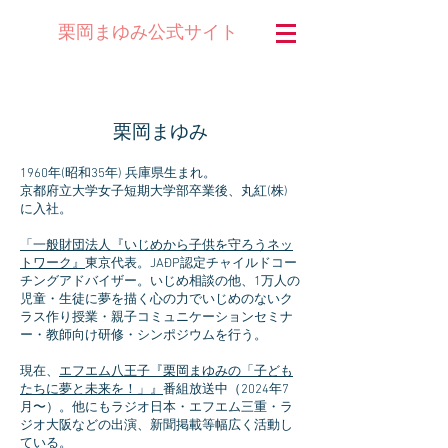
公式サイト
栗岡まゆみ
栗岡まゆみ
1960年(昭和35年) 兵庫県生まれ。
京都府立大学女子短期大学部卒業後、丸紅(株)
に入社。
「一般財団法人『いじめから子供を守ろうネッ
トワーク』
東京代表。JAÐP認定チャイルドコー
チングアドバイザー。いじめ相談の他、1万人の
児童・生徒に夢を描く心の力でいじめのないク
ラス作り授業・親子コミュニケーションセミナ
ー・教師向け研修・シンポジウムを行う。
現在、
エフエム八王子『栗岡まゆみの「子ども
たちに夢と未来を！」』
番組放送中（2024年7
月〜）。他にもラジオ日本・エフエム三重・ラ
ジオ大阪などの出演、新聞掲載等幅広く活動し
ている。