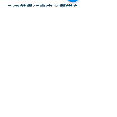
​この世界に自由と繁栄を
いじめのない安全な学校を創るための、
確かなる予防策・解決策になればと思
い、
「
いじめゼロを目指して〜いじめ防