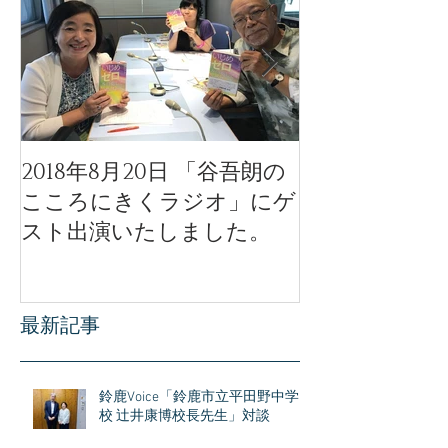
2018年8月20日 「谷吾朗の
「天使のモー
こころにきくラジオ」にゲ
ル」公開イベ
スト出演いたしました。
公開されまし
最新記事
鈴鹿Voice「鈴鹿市立平田野中学
校 辻井康博校長先生」対談