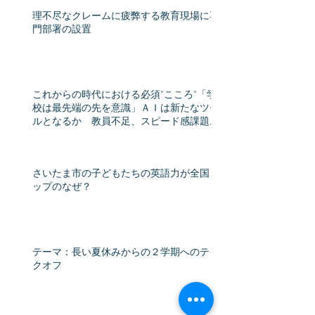
理不尽なクレームに疲弊する教育現場に専
門部署の設置
これからの時代における必須”こころ”「学
校は最先端の先を意識」ＡＩは新たなツー
ルとなるか 教員不足、スピード感課題
教育格差時代（産経新聞） - Yahoo!ニュー
ス
さいたま市の子どもたちの英語力が全国ト
ップのなぜ？
テーマ：長い夏休みからの２学期へのテイ
クオフ