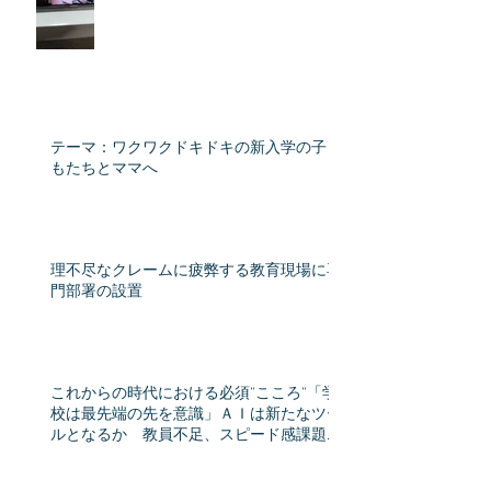
テーマ：ワクワクドキドキの新入学の子ど
もたちとママへ
理不尽なクレームに疲弊する教育現場に専
門部署の設置
これからの時代における必須”こころ”「学
校は最先端の先を意識」ＡＩは新たなツー
ルとなるか 教員不足、スピード感課題
教育格差時代（産経新聞） - Yahoo!ニュー
ス