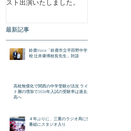
スト出演いたしました。
公開されまし
最新記事
鈴鹿Voice「鈴鹿市立平田野中学
校 辻井康博校長先生」対談
高校無償化で関西の中学受験が活況 ライ
ト層の増加で2026年入試の受験率は過去最
高へ
４年ぶりに、三重のラジオ局に生
番組にスタジオ入り