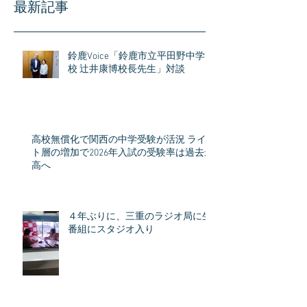
最新記事
鈴鹿Voice「鈴鹿市立平田野中学
校 辻井康博校長先生」対談
高校無償化で関西の中学受験が活況 ライ
ト層の増加で2026年入試の受験率は過去最
高へ
４年ぶりに、三重のラジオ局に生
番組にスタジオ入り