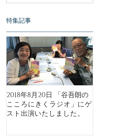
特集記事
2018年8月20日 「谷吾朗の
「天使のモー
こころにきくラジオ」にゲ
ル」公開イベ
スト出演いたしました。
公開されまし