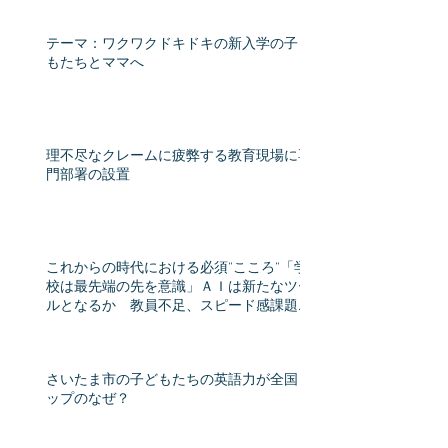
テーマ：ワクワクドキドキの新入学の子ど
もたちとママへ
理不尽なクレームに疲弊する教育現場に専
門部署の設置
これからの時代における必須”こころ”「学
校は最先端の先を意識」ＡＩは新たなツー
ルとなるか 教員不足、スピード感課題
教育格差時代（産経新聞） - Yahoo!ニュー
ス
さいたま市の子どもたちの英語力が全国ト
ップのなぜ？