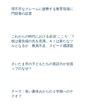
理不尽なクレームに疲弊する教育現場に専
門部署の設置
これからの時代における必須”こころ”「学
校は最先端の先を意識」ＡＩは新たなツー
ルとなるか 教員不足、スピード感課題
教育格差時代（産経新聞） - Yahoo!ニュー
ス
さいたま市の子どもたちの英語力が全国ト
ップのなぜ？
テーマ：長い夏休みからの２学期へのテイ
クオフ