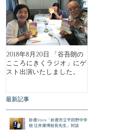
2018年8月20日 「谷吾朗の
「天使のモー
こころにきくラジオ」にゲ
ル」公開イベ
スト出演いたしました。
公開されまし
最新記事
鈴鹿Voice「鈴鹿市立平田野中学
校 辻井康博校長先生」対談