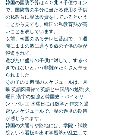
韓国の国防予算は４０兆３千億ウオン
で、国防費の半分に当たる費用を子供
の私教育に親は投資をしているという
ことから見ても、韓国の私教育熱が高
いことを表しています。
以前、韓国のあるテレビ番組で、１週
間に１１の塾に通う８歳の子供の話が
報道されて、
遊びたい盛りの子供に対して、するべ
きではないという非難がたくさん寄せ
られました。
その子の１週間のスケジュールは、月
曜 英語図書館で英語と中国語の勉強 火
曜日 漢字の勉強と韓国史・バイオリ
ン・バレエ 水曜日には数学と作文と過
密なスケジュールで、親の過度の期待
が感じられます。
韓国の大通りや路地には、学院・試験
院という看板を出す学習塾が乱立して