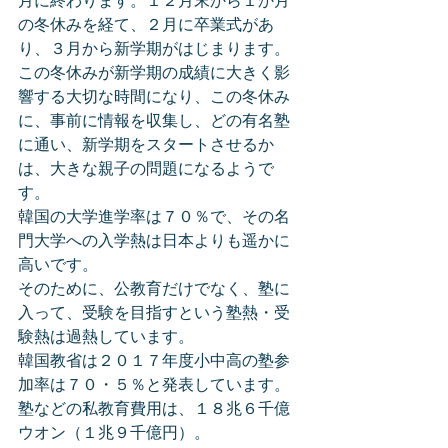
月に終わります。１２月末から１か月
の冬休みを経て、２月に卒業式があ
り、３月から新学期がはじまります。
この冬休みが新学期の成績に大きく影
響する大切な時間になり、この冬休み
に、事前に情報を収集し、どの有名塾
に通い、新学期をスタートさせるか
は、大きな親子の問題になるようで
す。
韓国の大学進学率は７０％で、その名
門大学への入学熱は日本よりも遥かに
高いです。
そのために、公教育だけでなく、塾に
入って、受験を目指すという塾熱・受
験熱は過熱しています。
韓国教省は２０１７年度小中高の塾参
加率は７０・５％と発表しています。
塾などの私教育費用は、１８兆６千億
ウオン（１兆９千億円）。