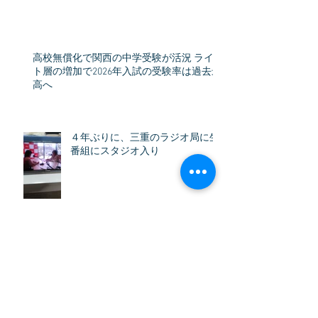
高校無償化で関西の中学受験が活況 ライ
ト層の増加で2026年入試の受験率は過去最
高へ
４年ぶりに、三重のラジオ局に生
番組にスタジオ入り
テーマ：ワクワクドキドキの新入学の子ど
もたちとママへ