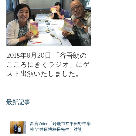
2018年8月20日 「谷吾朗の
「天使のモー
こころにきくラジオ」にゲ
ル」公開イベ
スト出演いたしました。
公開されまし
最新記事
鈴鹿Voice「鈴鹿市立平田野中学
校 辻井康博校長先生」対談