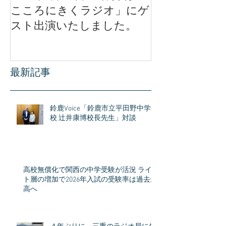
こころにきくラジオ」にゲ
ル」公開イベ
スト出演いたしました。
公開されまし
最新記事
鈴鹿Voice「鈴鹿市立平田野中学
校 辻井康博校長先生」対談
高校無償化で関西の中学受験が活況 ライ
ト層の増加で2026年入試の受験率は過去最
高へ