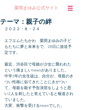
公式サイト
栗岡まゆみ
テーマ：親子の絆
２０２２・８・２４　
エフエムたちかわ　栗岡まゆみの子ど
もたちに夢と未来をで、28日に放送予
定です。
最近、渋谷区で母娘が少女に襲われた
という痛ましいnewsがありました。
中学3年の女生徒は、自分が、母親のき
つい性格に似てきたことにきがつい
て、母親を殺す予告演習をしようと思
い2人を刺したと答えていると報道され
ていました。
大変、衝撃を受けるnewsでした。