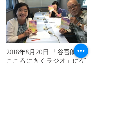
2018年8月20日 「谷吾朗の
「天使のモー
こころにきくラジオ」にゲ
ル」公開イベ
スト出演いたしました。
公開されまし
最新記事
鈴鹿Voice「鈴鹿市立平田野中学
校 辻井康博校長先生」対談