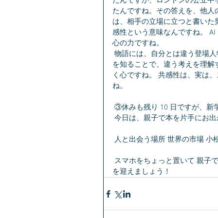
たんですが、ロンドンの公立中
たんですね。その答えを、他人
は、相手の立場に立つと書いた
感性という意味なんですね。 A
心の力ですね。
 物語には、自分とは違う登場人物の感情や考えが描かれています。自分とは違う他者の考え 
を知ることで、違う考えを理解
く心ですね。 共感性は、実は、
ね。
 ③休みも残り 10 日ですが
 今日は、親子で本を片手にお
 人と出会う場所 世界の市場 小
 スマホをちょっと置いて 親子で本を片手にお出かけして、優しいワクワクする心で、新学期
を迎えましょう！