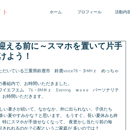
イト
ホーム
プロフィール
活動内
迎える前に～スマホを置いて片手
けよう！
だいている三重県鈴鹿市　鈴鹿voice78・３МHｚ　めっちゃ
の番組内で、お時間いただきました。
エフエム　76・8МＨｚ　Evening　ｗaｖe　パーソナリテ
、お時間いただきます。
、多い夏やすみかな？と思います。 もうすぐ、長い夏休みも終
、特にスマホが手放せなくなって、 夜更かし当たり前の毎
きれれるのか？心配というご家庭が 多いのでは？ 