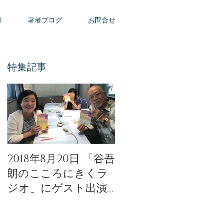
容
著者ブログ
お問合せ
特集記事
2018年8月20日 「谷吾
「天使のモーニング
朗のこころにきくラ
コール」公開イベン
ジオ」にゲスト出演
トの動画が公開され
いたしました。
ました