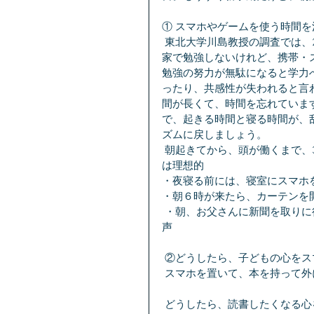
① スマホやゲームを使う時間
 東北大学川島教授の調査では、2 時間勉強しても、携帯・スマホを 3 時間使うと、ほとんど 
家で勉強しないけれど、携帯・
勉強の努力が無駄になると学力
ったり、共感性が失われると言われ
間が長くて、時間を忘れていま
で、起きる時間と寝る時間が、
ズムに戻しましょう。
 朝起きてから、頭が働くまで、3 時間。学校の授業が 9 時からスタートするので、6 時起き 
は理想的 
・夜寝る前には、寝室にスマホ
・朝６時が来たら、カーテンを
 ・朝、お父さんに新聞を取りに行くという習慣で早起きと責任が身についた。というままの 
声
 ②どうしたら、子どもの心を
 スマホを置いて、本を持って
 どうしたら、読書したくなる