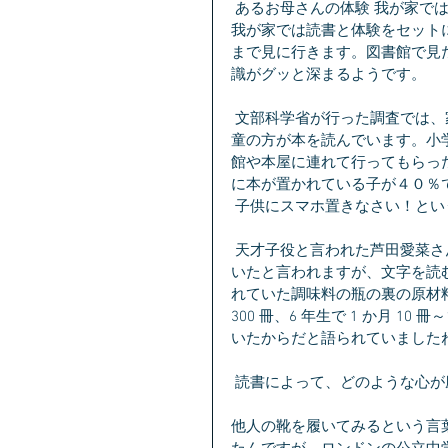
 あるお母さんの体験 我が家で
我が家では読書と体験をセット
まで見に行きます。図書館で見
識がグッと深まるようです。
 文部科学省が行った調査では、家庭の蔵書数が多くて、家族に本を買ってもらったりする児
童の方が本を読んでいます。小
館や本屋に連れて行ってもらっ
に本が置かれている子が４０％
 子供にスマホ置きなさい！と
 天才子役と言われた芦田愛菜さんが本が大好きで、仕事で移動中の新幹線中でも本を読ん で
いたと言われますが、文字を読
れていた調味料の瓶の裏の原材
300 冊、6 年生で 1 か月 
いたからだと語られていました
 読書によって、どのような心が
他人の靴を履いてみるという言