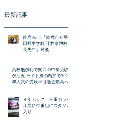
最新記事
鈴鹿Voice「鈴鹿市立平
田野中学校 辻井康博校
長先生」対談
高校無償化で関西の中学受験
が活況 ライト層の増加で2026
年入試の受験率は過去最高へ
４年ぶりに、三重のラジ
オ局に生番組にスタジオ
入り