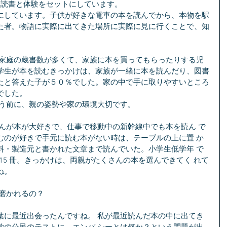
は読書と体験をセットにしています。
にしています。子供が好きな電車の本を読んでから、本物を駅
た者。物語に実際に出てきた場所に実際に見に行くことで、知
学生が本を読むきっかけは、家族が一緒に本を読んだり、図書
たと答えた子が５０％でした。家の中で手に取りやすいところ
でした。
いう前に、親の姿勢や家の環境大切です。
むのが好きで手元に読む本がない時は、テーブルの上に置 か
料・製造元と書かれた文章まで読んでいた。小学生低学年 で 
10 冊～15 冊。きっかけは、両親がたくさんの本を選んできてく れて
ね。
磨かれるの？ 
葉に最近出会ったんですね。 私が最近読んだ本の中に出てき