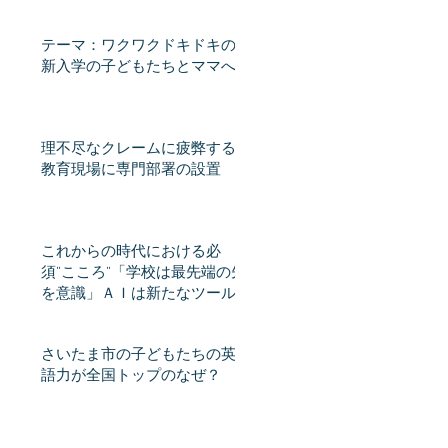
テーマ：ワクワクドキドキの
新入学の子どもたちとママへ
理不尽なクレームに疲弊する
教育現場に専門部署の設置
これからの時代における必
須”こころ”「学校は最先端の先
を意識」ＡＩは新たなツール
となるか 教員不足、スピー
ド感課題 教育格差時代（産
さいたま市の子どもたちの英
経新聞） - Yahoo!ニュース
語力が全国トップのなぜ？