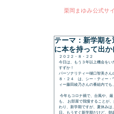
公式サ
栗岡まゆみ
テーマ：新学期を
に本を持って出か
２０２２・８・２２　
今日は、もう３年以上機会をいた
すずか！
パーソナリティー樋口智美さん
８・２４　は、シー・ティー・ワイ
ィー藤田綾乃さんの番組内でも
 今年もコロナ禍で、台風や、厳しい暑さが続いて、なかなか、外に出られない、子供たち
も、 お部屋で我慢することが
わり、新学期ですが、夏休みは
日。もうすぐ新学期だけど、朝起