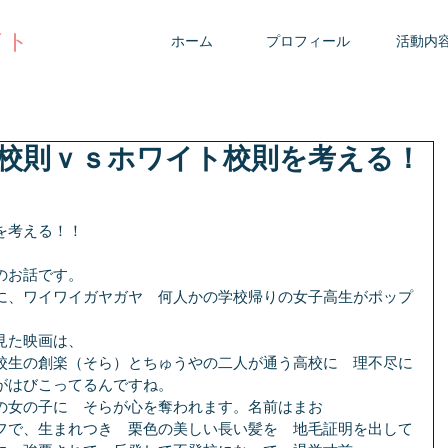
イト
ホーム
プロフィール
活動内
校則ｖｓホワイト校則を考える！
を考える！！
のお話です。
に、ワイワイガヤガヤ　何人かの学校帰りの女子高生がポップ
見た映画は、
校生の創楽（そら）とちゅうやの二人が通う高校に　理不尽に
がはびこってるんですね。
の女の子に　そらが心を奪われます。名前はまお
フで、生まれつき　栗色の美しい長い髪を　地毛証明を出して