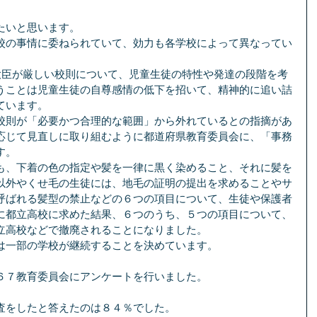
たいと思います。
校の事情に委ねられていて、効力も各学校によって異なってい
学大臣が厳しい校則について、児童生徒の特性や発達の段階を考
うことは児童生徒の自尊感情の低下を招いて、精神的に追い詰
ています。
校則が「必要かつ合理的な範囲」から外れているとの指摘があ
応じて見直しに取り組むように都道府県教育委員会に、「事務
す。
も、下着の色の指定や髪を一律に黒く染めること、それに髪を
以外やくせ毛の生徒には、地毛の証明の提出を求めることやサ
呼ばれる髪型の禁止などの６つの項目について、生徒や保護者
に都立高校に求めた結果、６つのうち、５つの項目について、
立高校などで撤廃されることになりました。
は一部の学校が継続することを決めています。
６７教育委員会にアンケートを行いました。
査をしたと答えたのは８４％でした。