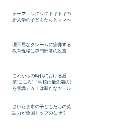
テーマ：ワクワクドキドキの
新入学の子どもたちとママへ
理不尽なクレームに疲弊する
教育現場に専門部署の設置
これからの時代における必
須”こころ”「学校は最先端の先
を意識」ＡＩは新たなツール
となるか 教員不足、スピー
ド感課題 教育格差時代（産
さいたま市の子どもたちの英
経新聞） - Yahoo!ニュース
語力が全国トップのなぜ？