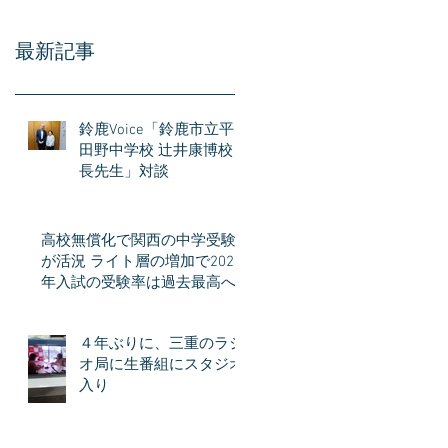
最新記事
鈴鹿Voice「鈴鹿市立平
田野中学校 辻井康博校
長先生」対談
高校無償化で関西の中学受験
が活況 ライト層の増加で2026
年入試の受験率は過去最高へ
４年ぶりに、三重のラジ
オ局に生番組にスタジオ
入り