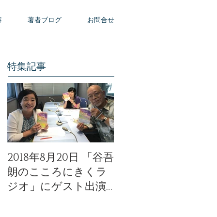
容
著者ブログ
お問合せ
特集記事
2018年8月20日 「谷吾
「天使のモーニング
朗のこころにきくラ
コール」公開イベン
ジオ」にゲスト出演
トの動画が公開され
いたしました。
ました