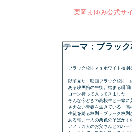
公式サ
栗岡まゆみ
テーマ：ブラック
ブラック校則ｖｓホワイト校則
以前見た　映画ブラック校則　
ある映画館の午後。始まる瞬間
コーン持って入ってきました。
そんな今どきの高校生と一緒に
さえない青春を生きている　高
生徒を縛る校則＝ブラック校則
ある朝、一人の栗色のそばかす
アメリカ人のお父さんとのハー