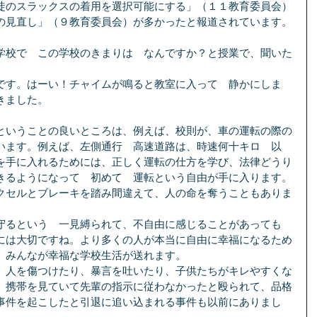
徒のスラックスの着用を選択可能にする」（１１教育委員会）
の見直し」（９教育委員会）が多かったと報道されています。
学校で　この学校のきまりは　なんですか？と授業で、聞いた
です。はーい！チャイムが鳴ると教室に入って　静かにしま
きました。
ということの良いところは、例えば、校則が、車の運転の際の
います。例えば、左側通行　高速道路は、時速何十キロ　以
を手に入れるためには、正しく運転の仕方を学び、法律どうり
きるようになって　初めて　運転という自由が手に入ります。
クセルとブレーキを踏み間違えて、人の命を奪うこともありま
守るという　一見縛られて、不自由に感じることがあっても
には大切ですね。より多くの人が本当に自由に幸福になるため
、みんなが幸福な学校生活が送れます。
、人を傷つけたり、暴言を吐いたり、子供たちがキレやすくな
、携帯を見ていて先輩の指示に従わなかったと殴られて、品格
事件を起こしたと引退に追い込まれる事件も以前にありまし