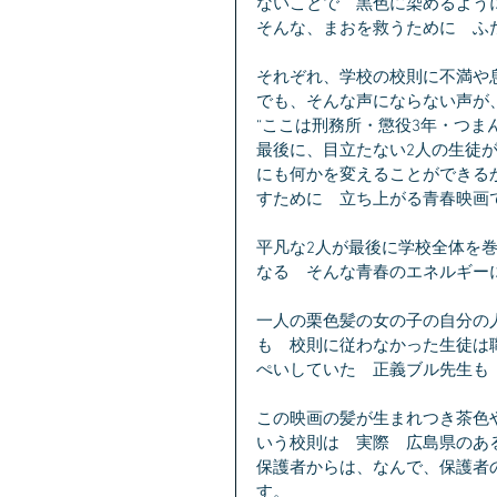
ないことで　黒色に染めるよう
そんな、まおを救うために　ふ
それぞれ、学校の校則に不満や
でも、そんな声にならない声が
“ここは刑務所・懲役3年・つま
最後に、目立たない2人の生徒
にも何かを変えることができる
すために　立ち上がる青春映画
平凡な2人が最後に学校全体を
なる　そんな青春のエネルギー
一人の栗色髪の女の子の自分の
も　校則に従わなかった生徒は
ぺいしていた　正義ブル先生も
この映画の髪が生まれつき茶色
いう校則は　実際　広島県のあ
保護者からは、なんで、保護者
す。