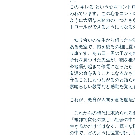
た。
この”キレる”という心をコン
われています。この心をコント
ように大切な人間力の一つとも
トロールができるようにもなる
　知り合いの先生から伺ったお
ある教室で、鞄を後ろの棚に置
り事です。ある日、男の子がそ
それを見つけた先生が、鞄を後
今地震が起きて停電になったら
友達の命を失うことになるかも
守ることにもつながるのと語ら
素晴らしい教育だと感動を覚え
これが、教育が人間を創る魔法
　これからの時代に求められる
「複雑で変化の激しい社会の中
生きるかだけではなく、様々な
の中で、どのように位置づけ、