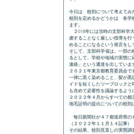
今日は　校則について考えてみ
校則を定めるかどうかは　各学
ます。
　２018年には当時の文部科
慮することなく厳しい指導を行
めることになるという発言をし
そして、文部科学省は、一部の
るとして、学校や地域の実態に
連絡」という通達を出していま
２０２１年東京都教育委員会で
一律に黒く染めること、髪が黒
イドを短くしたツーブロックと
も含めて必要性を議論するよう
２０２２年４月からすべての都
地毛証明の提出についての校則
　毎日新聞社が４７都道府県の
（２０２２年１１月１４記事）
その結果、校則見直しの実態調