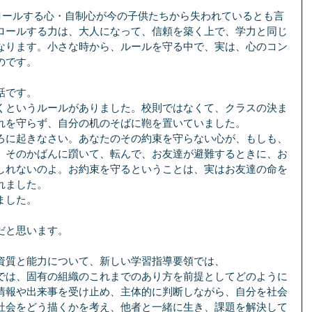
トロールする心・自制心が今の子供たちから失われているとも言
ロールする力は、大人になって、信頼を築く上で、学力と同じ
なります。小さな時から、ルールを守る中で、実は、心のコン
のです。
話です。
くというルールがありました。校則ではなくて、クラスの決ま
れを守らず、自分の机のそばに鞄を置いていました。
ろに起きなさい。あなたのその約束を守らない心が、もしも、
、そのかばんに躓いて、転んで、お友達が避難するときに、お
しれないのよ。お約束を守るということは、実はお友達の命を
れました。
ました。
だと思います。
資質と能力について、新しい学習指導要領では、
では、固有の組織のこれまでのあり方を前提としてどのように
情報や出来事を受け止め、主体的に判断しながら、自分を社会
社会をどう描くかを考え、他者と一緒に生き、課題を解決して