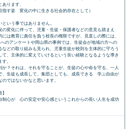
とあります、
目指す姿　変化の中に生きる社会的存在として）
いという事ではありません。
況の変化に伴って、児童・生徒・保護者などの意見も踏まえ
的には教育に責任を負う校長の権限ですが、見直しの際には、
TAへのアンケートや岡山県の事例では、生徒会が地域の方への
るなどの取り組みも見られ、児童生徒が校則を主体的に守ろう
して、主体的に変えていけるという良い経験となるような導き
ます。
則か？それは、それを守ることが、生徒の心や命を守る、一人
で、生徒も成長して、集団としても、成長できる　学ぶ自由が
なのではないかなと思います。
語】
自制心が　心の安定や安心感というこれからの長い人生を成功